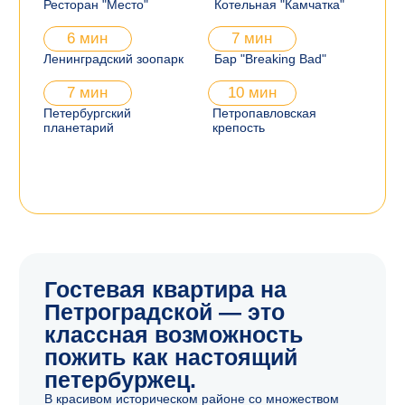
Комната
Прикроватная
2,0 кровать
Телевизор
тумба
Кухня
Обеденный
Холодильник
Посуда
стол
Столовые
Вытяжка
приборы