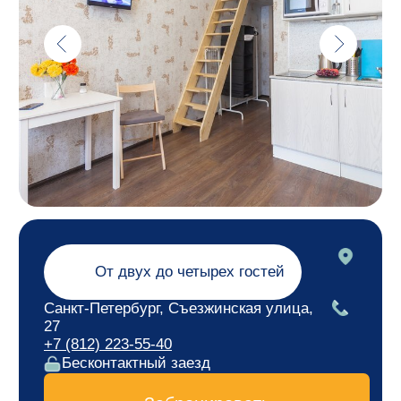
27
+7 (812) 223-55-40
Бесконтактный заезд
Забронировать
Рядом
Спортивная
Горьковская
4 мин
5 мин
Ресторан "Место"
Котельная "Камчатка"
6 мин
7 мин
Ленинградский зоопарк
Бар "Breaking Bad"