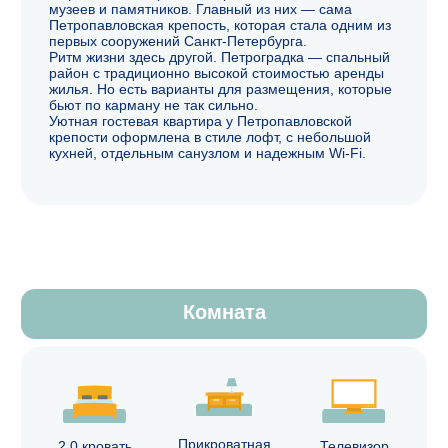
Ванная
Душевая
Полотенца
Зеркало
кабинка
Сушилка для
Фен
белья
Остались вопросы?
Оставьте свой телефон, и мы обязательно вам
перезвоним