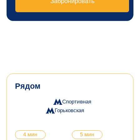
7 мин
10 мин
Петербургский
Петропавловская
планетарий
крепость
Гостевая квартира на
Петроградской — это
классная возможность
пожить как настоящий
петербуржец.
В красивом историческом районе со множеством
музеев и памятников. Главный из них — сама
Петропавловская крепость, которая стала одним из
первых сооружений Санкт-Петербурга.
Ритм жизни здесь другой. Петроградка — спальный
район с традиционно высокой стоимостью аренды
жилья. Но есть варианты для размещения, которые
бьют по карману не так сильно.
Уютная гостевая квартира у Петропавловской
крепости оформлена в стиле лофт, с небольшой
кухней, отдельным санузлом и надежным Wi-Fi.