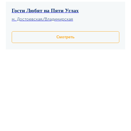
Если ваша квартира находится в этих
районах- мы можем взять её в
Гости Любят на Пяти Углах
управление в течение 3–5 дней.
м. Достоевская/Владимирская
Почему доверительное управление-
🔄
выгоднее?
Смотреть
Вы не ищете арендаторов и не
общаетесь с ними-
мы делаем это
24/7
Вы не отвлекаетесь на уборки,
ремонт и ключи-
всё
автоматизировано
Вы не теряете деньги-
наоборот,
доход выше, чем при
получаете
долгосрочной аренде
❗ У нас всё по-настоящему
единичный юнит
Каждая квартира-
с уникальной загрузкой
Большинство юнитов
забронированы на месяцы вперёд