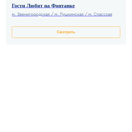
и стоимость
Гости Любят на Фонтанке
м. Звенигородская / м. Пушкинская / м. Спасская
Доход от недвижимости- без забот,
суеты и просрочек.
У вас есть квартира в Москве, и вы хотите
Смотреть
начать зарабатывать на аренде?
Мы возьмём на себя всё- от фото и
размещения до заселений, уборок и
отчётов. Вам останется только получать
выплаты.
📍 Где мы работаем
Мы уже управляем квартирами:
Центральном округе
В
, в пределах
второго кольца: м. Марьина Роща,
м. Профсоюзная, м. Беляево и др.
рядом с аэропортом
В районах
Внуково
: м. Солнцево, м.
Рассказовка, м. Новопеределкино-
оттуда удобно как в центр, так и в
аэропорт.