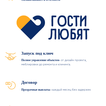
Какие
квартиры в
управлении
ГОСТИ
ЛЮБЯТ в
Петербурге?
Уже сегодня мы заведуем десятками
квартир и апартаментов вблизи
Невского проспекта, в
Запуск под ключ
Адмиралтейском районе, на
Полное управление объектом-
от дизайн проекта,
Петроградке-
рядом с метро,
меблировки до ремонта и клининга.
достопримечательностями и
ключевыми локациями города.
За каждой квартирой следит команда
Договор
внимательных менеджеров 24/7.
Гостям- комфорт, Вам- стабильный
Прозрачные выплаты-
каждый месяц без задержек
доход.
Зарабатывайте, не управляя