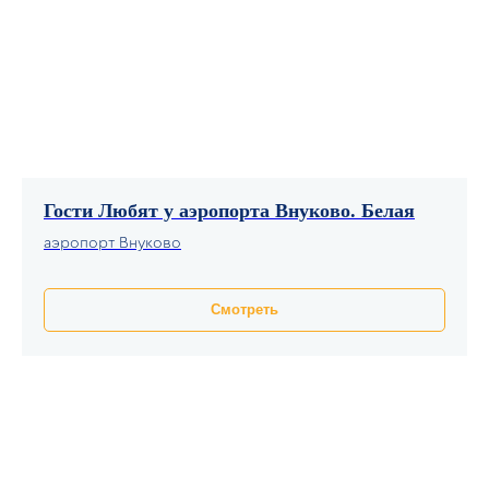
Хорошее место
Хорошее место!
Приветливый и пунктуальный администратор,
хорошее расположение и приятный интерьер
в номере. Остались только положительные
впечатления.
Гости Любят у аэропорта Внуково. Белая
аэропорт Внуково
Согласен на обработку
персональных данных
Смотреть
Отправить
07.05.2025
Было все для комфортного проживания
О нас
Помощь
Были на Большой Подьяческой д. 22 в апреле