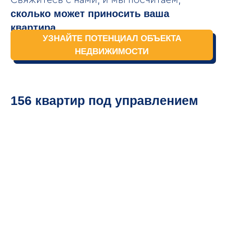
10.06.2025
Местоположение замечательное!
Имеется все необходимое для проживания. Чисто,
уютно, хорошая звукоизоляция.
gosti.lyubyat@yandex.ru