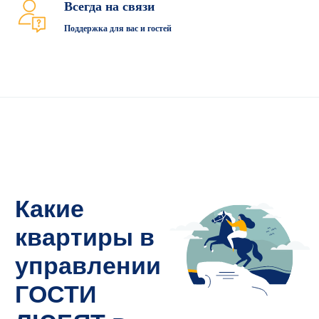
самостоятельно!
Всегда на связи
Управляющая компания ГОСТИ
Поддержка для вас и гостей
ЛЮБЯТ
берёт вашу квартиру в
надёжное доверительное управление:
от фотосъёмки до ежемесячных
выплат.
📍 Адреса, где уже работают наши
юниты:
Центр
: Загородный пр., 5 углов-
ул. Разъезжая, ул. Садовая
Адмиралтейский
: рядом с
Сенной
Петроградская сторона
: м.
Горьковская
Васильевский Остров:
м.
Приморская
Московский район:
м.
Новоизмайловская, м. Московский
Проспект.
Каждая квартира- как мини-отель с