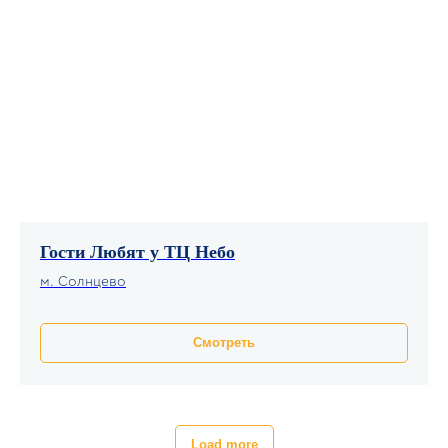
Атмосфера уюта порадовала! Можно смело
рекомендовать апартаменты друзьям и гостям
города!
Оксана Козлова
Гости Любят у ТЦ Небо
м. Солнцево
Смотреть
Load more