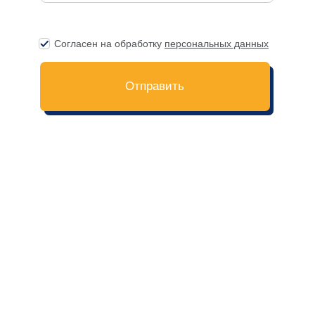
О нас
Помощь
Санкт-Петербург
FAQ
Москва
Способы оплаты
Долгосрочное проживание
Правила проживания
Контакты
Программа лояльности
Заказать трансфер
Сотрудничество
Договор оферта
Политика конфиденциальности
Контакты