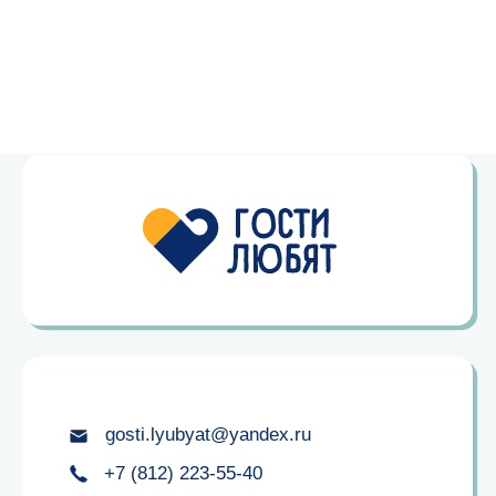
gosti.lyubyat@yandex.ru
+7 (812) 223-55-40
+7 (960) 269–39–55
+7 (960) 269–36–93
ООО "ГОСТИ ЛЮБЯТ"
ИНН 7811762482
ОГРН 1217800107777
ООО «Парадная»
ИНН 7816761210
ОГРН 1257800116331
ИП Бондарева Т. В.
784001188955
с 10:00 до 22:00
Остались вопросы?
Оставьте свой телефон, и мы обязательно