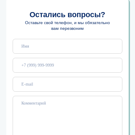
О нас
Помощь
Санкт-Петербург
FAQ
Москва
Способы оплаты
Долгосрочное проживание
Правила проживания
Контакты
Программа лояльности
Заказать трансфер
Сотрудничество
Договор оферта
Политика конфиденциальности
Контакты
8 (812) 223-55-40
gosti.lyubyat@yandex.ru
с 10:00 до 22:00