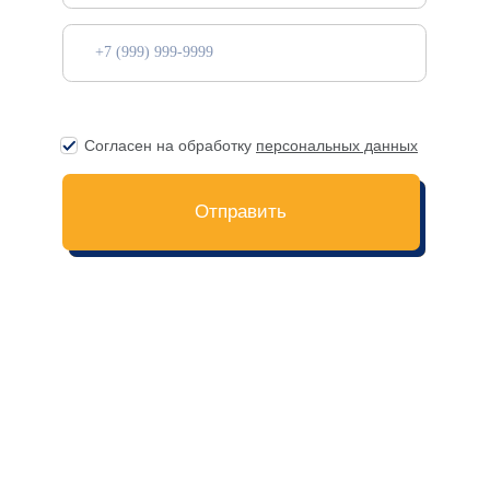
О нас
Помощь
Санкт-Петербург
FAQ
Москва
Способы оплаты
Долгосрочное проживание
Правила проживания
Контакты
Программа лояльности
Заказать трансфер
Сотрудничество
Договор оферта
Политика конфиденциальности