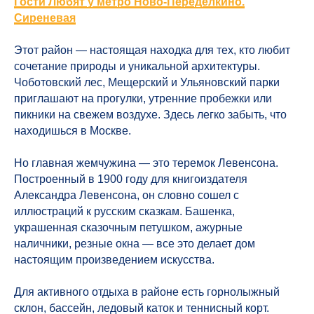
Гости Любят у метро Ново-Переделкино.
Сиреневая
Отправить
Этот район — настоящая находка для тех, кто любит
сочетание природы и уникальной архитектуры.
Чоботовский лес, Мещерский и Ульяновский парки
приглашают на прогулки, утренние пробежки или
пикники на свежем воздухе. Здесь легко забыть, что
находишься в Москве.
Но главная жемчужина — это теремок Левенсона.
Построенный в 1900 году для книгоиздателя
Александра Левенсона, он словно сошел с
иллюстраций к русским сказкам. Башенка,
украшенная сказочным петушком, ажурные
наличники, резные окна — все это делает дом
настоящим произведением искусства.
Для активного отдыха в районе есть горнолыжный
О нас
Помощь
склон, бассейн, ледовый каток и теннисный корт.