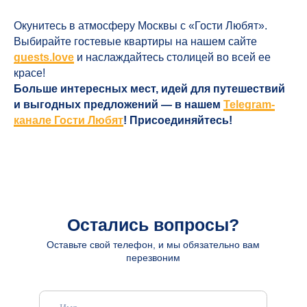
Санкт-Петербург
FAQ
Москва
Способы оплаты
Окунитесь в атмосферу Москвы с «Гости Любят».
Долгосрочное проживание
Правила проживания
Выбирайте гостевые квартиры на нашем сайте
Контакты
Программа лояльности
guests.love
и наслаждайтесь столицей во всей ее
Заказать трансфер
красе!
Сотрудничество
Больше интересных мест, идей для путешествий
и выгодных предложений — в нашем
Telegram-
канале Гости Любят
! Присоединяйтесь!
Договор оферта
Политика конфиденциальности
Контакты
8 (812) 223-55-40
gosti.lyubyat@yandex.ru
с 10:00 до 22:00