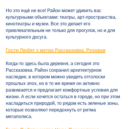
Но это ещё не все! Район может удивить вас
культурными объектами: театры, арт-пространства,
кинотеатры и музеи. Все это делает его
привлекательным не только для прогулок, но и для
культурного досуга.
Гости Любят у метро Рассказовка. Розовая
Когда-то здесь была деревня, а сегодня это
Остались вопросы?
Рассказовка. Район сохранил архитектурное
Оставьте свой телефон, и мы обязательно вам
наследие, в котором можно увидеть отголоски
перезвоним
прошлых эпох, но в то же время он активно
развивается и предлагает комфортные условия для
жизни. А если хочется остаться в городе, но при этом
насладиться природой, то рядом есть зеленые зоны,
которые позволяют передохнуть от ритма
мегаполиса.
Согласен на обработку
персональных данных