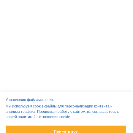
Помощь
О нас
Санкт-Петербург
FAQ
Управление файлами cookie
Москва
Способы оплаты
Долгосрочное проживание
Мы используем cookie-файлы для персонализации контента и
Правила проживания
анализа трафика. Продолжая работу с сайтом, вы соглашаетесь с
Контакты
Программа лояльности
нашей политикой в отношении cookie.
Заказать трансфер
Сотрудничество
Принять все