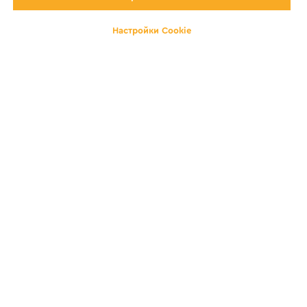
Настройки Cookie
Договор оферта
Политика конфиденциальности
Контакты
8 (812) 223-55-40
gosti.lyubyat@yandex.ru
с 10:00 до 22:00