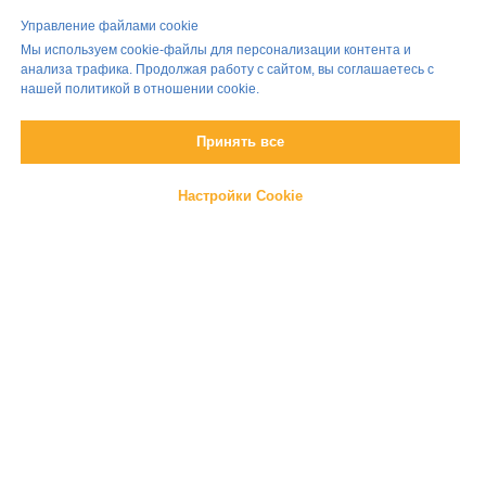
Долгосрочное проживание
Правила проживания
Управление файлами cookie
Контакты
Программа лояльности
Мы используем cookie-файлы для персонализации контента и
Заказать трансфер
анализа трафика. Продолжая работу с сайтом, вы соглашаетесь с
Сотрудничество
нашей политикой в отношении cookie.
Принять все
Договор оферта
Настройки Cookie
Политика конфиденциальности
Контакты
8 (812) 223-55-40
gosti.lyubyat@yandex.ru
с 10:00 до 22:00